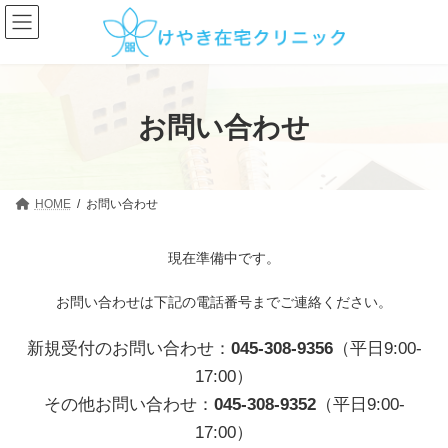
コ
ナ
ン
ビ
テ
ゲ
ン
ー
ツ
シ
へ
ョ
ス
ン
お問い合わせ
キ
に
ッ
移
プ
動
HOME
お問い合わせ
現在準備中です。
お問い合わせは下記の電話番号までご連絡ください。
新規受付のお問い合わせ：
045-308-9356
（平日9:00-
17:00）
その他お問い合わせ：
045-308-9352
（平日9:00-
17:00）