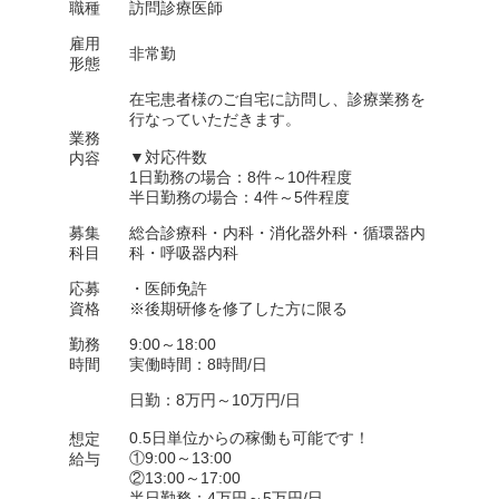
職種
訪問診療医師
雇用
非常勤
形態
在宅患者様のご自宅に訪問し、診療業務を
行なっていただきます。
業務
▼対応件数
内容
1日勤務の場合：8件～10件程度
半日勤務の場合：4件～5件程度
募集
総合診療科・内科・消化器外科・循環器内
科目
科・呼吸器内科
応募
・医師免許
資格
※後期研修を修了した方に限る
勤務
9:00～18:00
時間
実働時間：8時間/日
日勤：8万円～10万円/日
0.5日単位からの稼働も可能です！
想定
①9:00～13:00
給与
②13:00～17:00
半日勤務：4万円～5万円/日