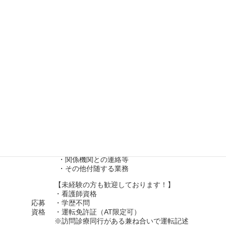
募集要項｜訪問診療看護師
職種
訪問診療看護師
雇用
正社員
形態
診療の看護業務となります。
訪問診療の先生の診療のサポートを行なっ
ていただきます。
業務
・訪問先への訪問のための診療車の運転
内容
・患者様への診察業務のアシスタント
・患者様及びご家族様への調整や連絡等
・関係機関との連絡等
・その他付随する業務
【未経験の方も歓迎しております！】
・看護師資格
応募
・学歴不問
資格
・運転免許証（AT限定可）
※訪問診療同行がある兼ね合いで運転記述